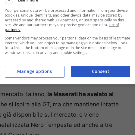
Learn more
Your personal data will be processed and information from your device
(cookies, unique identifiers, and other device data) may be stored by,
accessed by and shared with 319 partners, or used specifically by this
site. We and our partners may use precise geolocation data.
List of
partners.
Some vendors may process your personal data on the basis of legitimate
interest, which you can object to by managing your options below. Look
for a link at the bottom of this page or in the site menu to manage or
withdraw consent in privacy and cookie settings.
Manage options
Consent
l mercato italiano,
la Maserati ha svelato al
che si ispira alla GT, ma che mantiene intatte
 già disponibile sul mercato, e viene
etallizzata Nero Tempesta ed anche altre