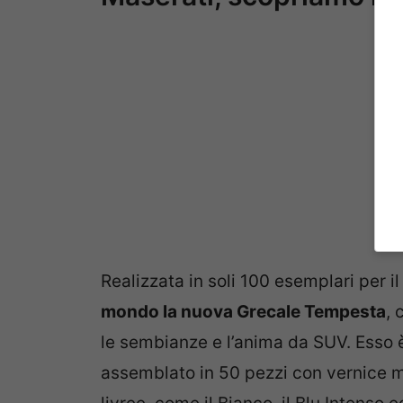
Realizzata in soli 100 esemplari per i
mondo la nuova Grecale Tempesta
, 
le sembianze e l’anima da SUV. Esso è
assemblato in 50 pezzi con vernice m