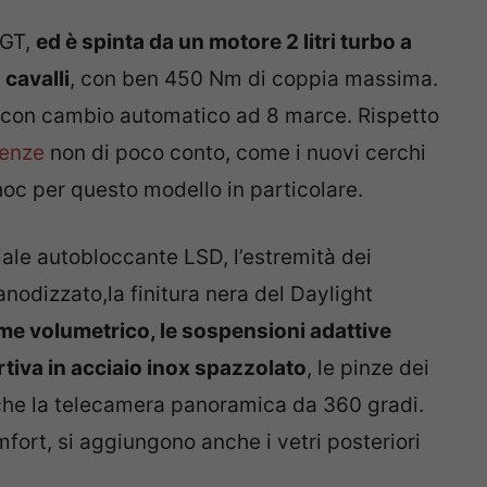
 GT,
ed è spinta da un motore 2 litri turbo a
cavalli
, con ben 450 Nm di coppia massima.
e con cambio automatico ad 8 marce. Rispetto
renze
non di poco conto, come i nuovi cerchi
 hoc per questo modello in particolare.
ziale autobloccante LSD, l’estremità dei
anodizzato,la finitura nera del Daylight
rme volumetrico, le sospensioni adattive
tiva in acciaio inox spazzolato
, le pinze dei
nche la telecamera panoramica da 360 gradi.
mfort, si aggiungono anche i vetri posteriori