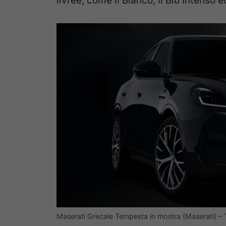
livree, come il Bianco, il Blu Intenso e
Maserati Grecale Tempesta in mostra (Maserati) – 