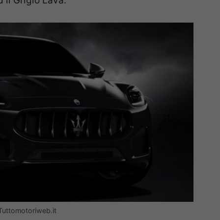
d il Grigio Lava.
Tuttomotoriweb.it