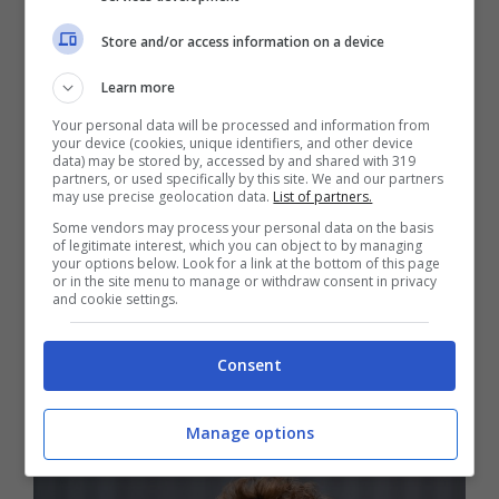
Il vero nome del due volte campione del
Store and/or access information on a device
mondo è Fernando Alonso Diaz
, ed è
Learn more
ovvio che questa ultima parola rimandi alla
Your personal data will be processed and information from
memoria il nome di
Brahim Diaz
, che ha
your device (cookies, unique identifiers, and other device
data) may be stored by, accessed by and shared with 319
vinto lo Scudetto con il
Milan
, per il quale
partners, or used specifically by this site. We and our partners
may use precise geolocation data.
List of partners.
ha giocato dal 2020 al 2023, prima di
Some vendors may process your personal data on the basis
of legitimate interest, which you can object to by managing
trasferirsi al
Real Madrid
. Tornando al due
your options below. Look for a link at the bottom of this page
or in the site menu to manage or withdraw consent in privacy
volte campione della F1, nacque il 29 luglio
and cookie settings.
del 1981 ad Oviedo, nelle Asturie, luogo
Consent
che ha reso famoso in tutto il mondo per le
sue imprese in pista.
Manage options