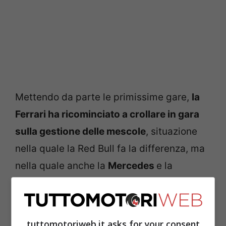
Mettendo da parte le primissime gare,
la
Ferrari ha ricominciato a crollare in gara
sulla gestione delle mescole
, situazione
nella quale la Red Bull fa la differenza, ma
nella quale anche la
Mercedes
e la
McLaren sono superiori. Inoltre, a Città del
Messico si è verificato anche un altro
problema.
tuttomotoriweb.it asks for your consent