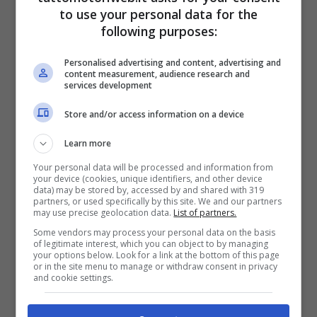
to use your personal data for the
following purposes:
Ferrari, in Messico il
motore è stato
Personalised advertising and content, advertising and
content measurement, audience research and
services development
depotenziato
Store and/or access information on a device
Non è un mistero che Città del Messico
Learn more
rappresenti una gara molto sfidante per le
Your personal data will be processed and information from
your device (cookies, unique identifiers, and other device
monoposto, dal momento che si gareggia
data) may be stored by, accessed by and shared with 319
partners, or used specifically by this site. We and our partners
ad oltre 2.000 metri di quota.
Ciò significa
may use precise geolocation data.
List of partners.
Some vendors may process your personal data on the basis
che l’aria è più rarefatta e le power unit
of legitimate interest, which you can object to by managing
your options below. Look for a link at the bottom of this page
faticano a raffreddarsi
, ed è proprio
or in the site menu to manage or withdraw consent in privacy
and cookie settings.
questo che, ancora una volta, ha portato la
Ferrari
a dover sacrificare un buon