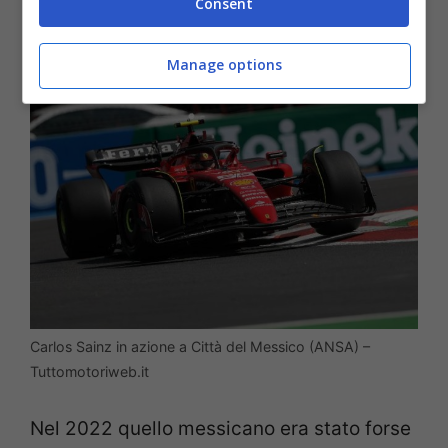
Consent
quantitativo di performance.
Manage options
Carlos Sainz in azione a Città del Messico (ANSA) –
Tuttomotoriweb.it
Nel 2022 quello messicano era stato forse