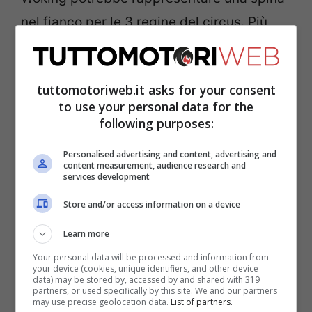
nel fianco per le 3 regine del circus. Più
defilata, oramai, l’Aston Martin che
chiuderà, salvo miracoli, al quinto posto
tuttomotoriweb.it asks for your consent
della graduatoria.
to use your personal data for the
following purposes:
F1, caratteristiche di
Personalised advertising and content, advertising and
Interlagos
content measurement, audience research and
services development
Store and/or access information on a device
La tappa brasiliana ha chiuso tantissime
Learn more
sfide mondiali in passato. Data anche la
Your personal data will be processed and information from
forte incertezza climatica rappresentava il
your device (cookies, unique identifiers, and other device
data) may be stored by, accessed by and shared with 319
perfetto scenario per concludere un
partners, or used specifically by this site. We and our partners
may use precise geolocation data.
List of partners.
campionato con delle variabili.
Si tratta di