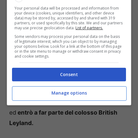
Your personal data will be processed and information from
your device (cookies, unique identifiers, and other device
Con la nascita della Land Rover, nel 1948,
data) may be stored by, accessed by and shared with 319
partners, or used specifically by this site. We and our partners
may use precise geolocation data.
List of partners.
l’immagine del marchio cambiò. Il
Some vendors may process your personal data on the basis
fuoristrada, ispirato alle Jeep, monopolizzò
of legitimate interest, which you can object to by managing
your options below. Look for a link at the bottom of this page
il mercato. La vettura nata per affrontare le
or in the site menu to manage or withdraw consent in privacy
and cookie settings.
sfide sul campo di battaglia divenne un
simbolo degli anni ’50. Arrivarono, in
Consent
seguito, la P5 e la P6, diventando la prima
Auto dell’Anno di sempre. Nel 1967 Rover
Manage options
terminò di essere un marchio indipendente
ed
entrò a far parte del colosso British
Leyland.