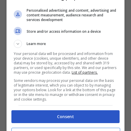
Personalised advertising and content, advertising and
content measurement, audience research and
services development
Store and/or access information on a device
Learn more
Tutti si domandano quale sarà il destino
Your personal data will be processed and information from
your device (cookies, unique identifiers, and other device
delle auto alimentate a benzina e diesel,
data) may be stored by, accessed by and shared with 319
partners, or used specifically by this site. We and our partners
ed ora proveremo a dare una risposta.
Va
may use precise geolocation data.
List of partners.
detto che esse non spariranno del tutto, in
Some vendors may process your personal data on the basis
of legitimate interest, which you can object to by managing
your options below. Look for a link at the bottom of this page
quanto quelle in circolazione potranno
or in the site menu to manage or withdraw consent in privacy
and cookie settings.
continuare a girare
, ma non sarà possibile
acquistare prodotti nuovi dotati del motore
Consent
a combustione.