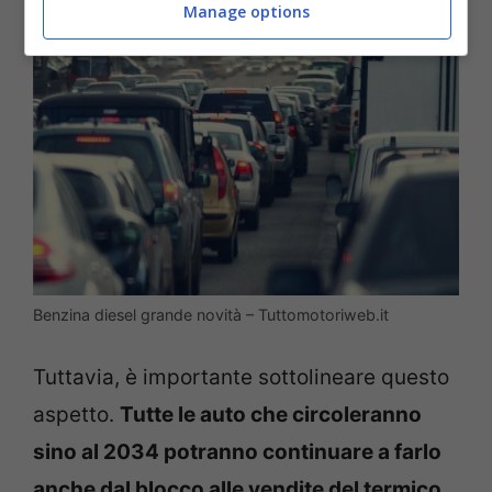
Manage options
Benzina diesel grande novità – Tuttomotoriweb.it
Tuttavia, è importante sottolineare questo
aspetto.
Tutte le auto che circoleranno
sino al 2034 potranno continuare a farlo
anche dal blocco alle vendite del termico
,