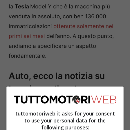
la
Tesla
Model Y che è la macchina più
venduta in assoluto, con ben 136.000
immatricolazioni
ottenute solamente nei
primi sei mesi
dell’anno. A questo punto,
andiamo a specificare un aspetto
fondamentale.
Auto, ecco la notizia su
benzina e diesel
tuttomotoriweb.it asks for your consent
to use your personal data for the
following purposes: