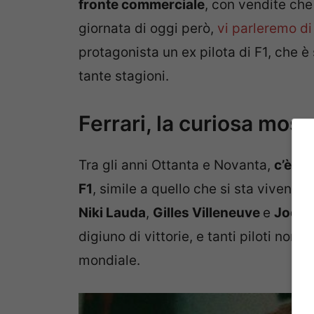
fronte commerciale
, con vendite che
giornata di oggi però,
vi parleremo di
protagonista un ex pilota di F1, che 
tante stagioni.
Ferrari, la curiosa mos
Tra gli anni Ottanta e Novanta,
c’è st
F1
, simile a quello che si sta vivendo
Niki Lauda
,
Gilles Villeneuve
e
Jody 
digiuno di vittorie, e tanti piloti non 
mondiale.