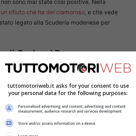
 non sono mai state così positive. Nella
 un rifiuto che ha del clamoroso
, e che vede
è stato legato alla Scuderia modenese per
sa di Gerhard Berger
ato un periodo molto difficile per la Ferrari in
 oggi. Terminata l’epoca d’oro di piloti come
tuttomotoriweb.it asks for your consent to use
Scheckter
, a Maranello ci fu un lunghissimo
your personal data for the following purposes:
ebbero mai la possibilità di giocarsi un titolo
Personalised advertising and content, advertising and content
measurement, audience research and services development
Store and/or access information on a device