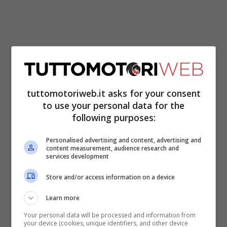
Il rider thailandese ha messo a referto la
pole position ed anche il giro più veloce in
tuttomotoriweb.it asks for your consent
gara,
facendo il vuoto più totale sin dai
to use your personal data for the
primi giri
. In pratica, la gara della Moto2 è
following purposes:
stata una lotta per il secondo posto,
Personalised advertising and content, advertising and
situazione a cui, in questa stagione, ci
content measurement, audience research and
services development
aveva abituato
Pedro Acosta
, che invece
Store and/or access information on a device
non è mai stato in lotta per la vittoria.
Learn more
Lo spagnolo si è dovuto accontentare del
Your personal data will be processed and information from
your device (cookies, unique identifiers, and other device