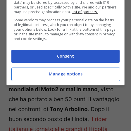
terzo posto,
dovendosi arrendere anche
data) may be stored by, accessed by and shared with 319
partners, or used specifically by this site. We and our partners
ad Ai Ogura
, che quest’anno non è mai
may use precise geolocation data.
List of partners.
Some vendors may process your personal data on the basis
stato tra i protagonisti. Il giapponese, dopo
of legitimate interest, which you can object to by managing
your options below. Look for a link at the bottom of this page
un grave infortunio, sta man mano
or in the site menu to manage or withdraw consent in privacy
and cookie settings.
ritrovando prestazione, ed è stato bravo a
difendere la piazza d’onore dall’avversario
Consent
che lo seguiva.
Manage options
Tuttavia,
Acosta lascia Motegi con il
mondiale di Moto2 ormai in mano
, visto
che ha portato a ben 50 punti il vantaggio
nei confronti di
Tony Arbolino
. Dopo il
buon secondo posto dell’India,
il rider
italiano è tornato alle grandi difficoltà