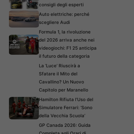
consigli degli esperti
Auto elettriche: perché
scegliere Audi
Formula 1, la rivoluzione
del 2026 arriva anche nei
videogiochi: F1 25 anticipa
il futuro della categoria
La ‘Luce’ Riuscirà a
Sfatare il Mito del
Cavallino? Un Nuovo
Capitolo per Maranello
Hamilton Rifiuta l’Uso del
Simulatore Ferrari: ‘Sono
della Vecchia Scuola’
GP Canada 2026: Guida
Completa agli Orari di