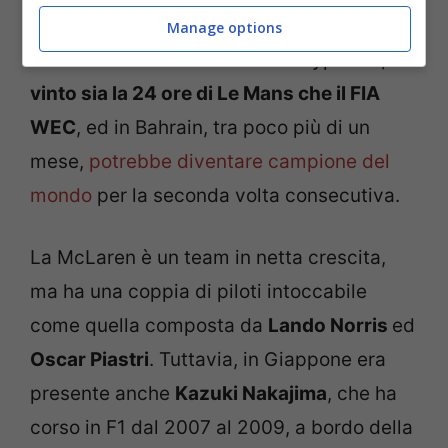
Toyota nel FIA WEC, e lo scorso anno, al
Manage options
debutto assoluto sulla GR010 Hypercar,
ha
vinto sia la 24 ore di Le Mans che il FIA
WEC
, ed in Bahrain, tra poco più di un
mese,
potrebbe diventare campione del
mondo
per la seconda volta consecutiva.
La McLaren è un team in netta crescita,
ma ha una coppia di piloti intoccabile
come quella composta da
Lando Norris
ed
Oscar Piastri
. Tuttavia, in Giappone era
presente anche
Kazuki Nakajima
, che ha
corso in F1 dal 2007 al 2009, a bordo della