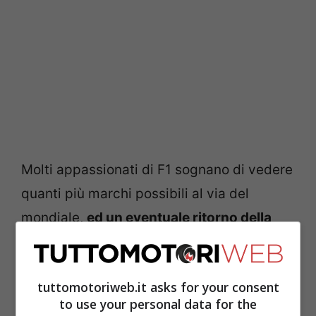
Molti appassionati di F1 sognano di vedere
quanti più marchi possibili al via del
mondiale,
ed un eventuale ritorno della
Toyota farebbe piacere a tutti
. Nel week-
end del Gran Premio del
tuttomotoriweb.it asks for your consent
Giappone, la
McLaren
ha annunciato
to use your personal data for the
l’ingaggio del talentuoso
Ryo