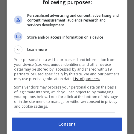
following purposes:
Hirakawa
come pilota di riserva, e per chi
Personalised advertising and content, advertising and
non lo conoscesse, parliamo di un pilota
content measurement, audience research and
services development
ufficiale della casa giapponese.
Store and/or access information on a device
Learn more
Your personal data will be processed and information from
your device (cookies, unique identifiers, and other device
data) may be stored by, accessed by and shared with 319
partners, or used specifically by this site. We and our partners
may use precise geolocation data.
List of partners.
Some vendors may process your personal data on the basis
of legitimate interest, which you can object to by managing
your options below. Look for a link at the bottom of this page
or in the site menu to manage or withdraw consent in privacy
and cookie settings.
Toyota con Jarno Trulli in azione nel 2009 (ANSA) –
Tuttomotoriweb.it
Consent
Hirakawa è uno dei punti fermi della