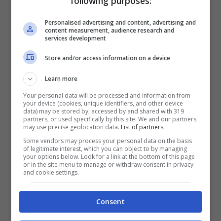
following purposes:
Personalised advertising and content, advertising and
content measurement, audience research and
services development
Store and/or access information on a device
Learn more
Pare che la Model 3 abbia iniziato a
Your personal data will be processed and information from
your device (cookies, unique identifiers, and other device
mandare degli avvisi relativi ad un
data) may be stored by, accessed by and shared with 319
partners, or used specifically by this site. We and our partners
problema tecnico dopo l’impatto con tale
may use precise geolocation data.
List of partners.
oggetto, e colui che era al volante ha
Some vendors may process your personal data on the basis
of legitimate interest, which you can object to by managing
dunque deciso di fermarsi al lato della
your options below. Look for a link at the bottom of this page
or in the site menu to manage or withdraw consent in privacy
strada. Poco dopo,
ha ben pensato di
and cookie settings.
avvisare le autorità ed ha lasciato il
Consent
veicolo in sicurezza
, e sono passati pochi