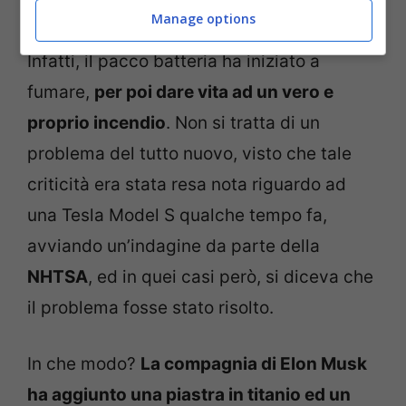
secondi prima che i guai seri iniziassero.
Manage options
Infatti, il pacco batteria ha iniziato a
fumare,
per poi dare vita ad un vero e
proprio incendio
. Non si tratta di un
problema del tutto nuovo, visto che tale
criticità era stata resa nota riguardo ad
una Tesla Model S qualche tempo fa,
avviando un’indagine da parte della
NHTSA
, ed in quei casi però, si diceva che
il problema fosse stato risolto.
In che modo?
La compagnia di Elon Musk
ha aggiunto una piastra in titanio ed un