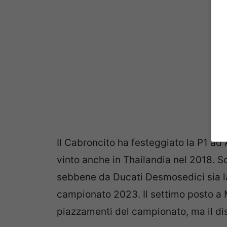
Il Cabroncito ha festeggiato la P1 ad 
vinto anche in Thailandia nel 2018. So
sebbene da Ducati Desmosedici sia la
campionato 2023. Il settimo posto a 
piazzamenti del campionato, ma il dis