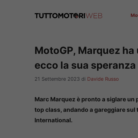
Vai
al
Mo
contenuto
MotoGP, Marquez ha u
ecco la sua speranza
21 Settembre 2023
di
Davide Russo
Marc Marquez è pronto a siglare un pi
top class, andando a gareggiare sul 
International.