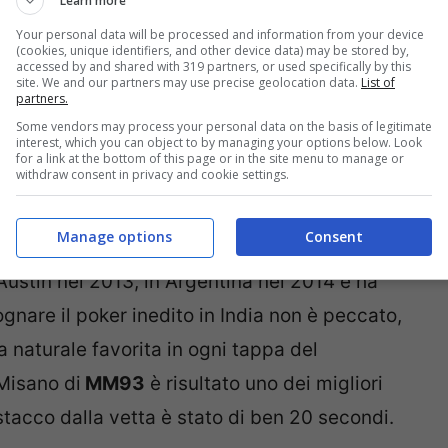
Learn more
Your personal data will be processed and information from your device
(cookies, unique identifiers, and other device data) may be stored by,
accessed by and shared with 319 partners, or used specifically by this
site. We and our partners may use precise geolocation data.
List of
partners.
Some vendors may process your personal data on the basis of legitimate
interest, which you can object to by managing your options below. Look
for a link at the bottom of this page or in the site menu to manage or
withdraw consent in privacy and cookie settings.
Manage options
Consent
Austin nel 2013, in Argentina nel 2014 e ha
gnare il poker inedito in India non è peccato,
 naturale favorita in ogni tappa del
Misano di
MM93
è risultato uno dei migliori
tacco dalla vetta è stato di ben 20 secondi.