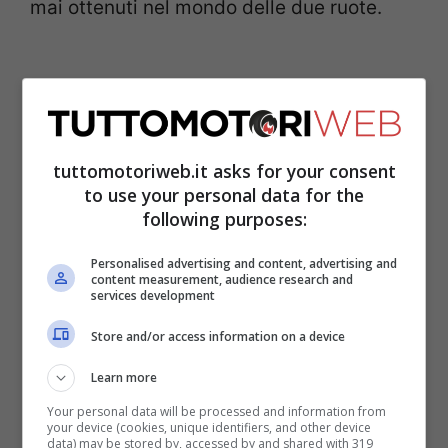
mai ottenuti nel mondo delle due ruote.
tuttomotoriweb.it asks for your consent
to use your personal data for the
following purposes:
Personalised advertising and content, advertising and
content measurement, audience research and
services development
In questi ultimi mesi,
il nativo di Southport
Store and/or access information on a device
si è fatto sentire sulla top class di oggi
,
Learn more
criticando e non poco la troppa elettronica
Your personal data will be processed and information from
che è presente, così come l’eccessiva
your device (cookies, unique identifiers, and other device
data) may be stored by, accessed by and shared with 319