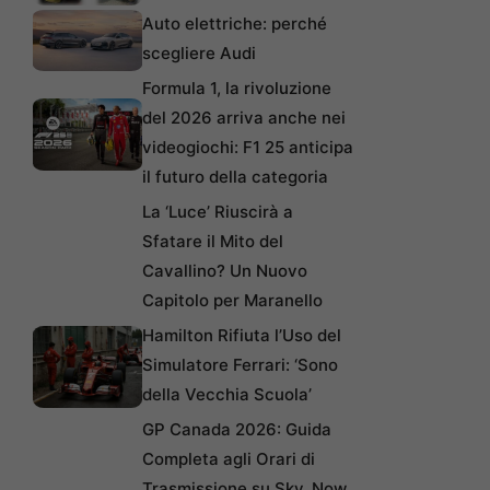
Auto elettriche: perché
scegliere Audi
Formula 1, la rivoluzione
del 2026 arriva anche nei
videogiochi: F1 25 anticipa
il futuro della categoria
La ‘Luce’ Riuscirà a
Sfatare il Mito del
Cavallino? Un Nuovo
Capitolo per Maranello
Hamilton Rifiuta l’Uso del
Simulatore Ferrari: ‘Sono
della Vecchia Scuola’
GP Canada 2026: Guida
Completa agli Orari di
Trasmissione su Sky, Now