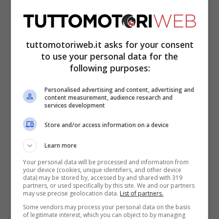
terzo posto tra i costruttori.
tuttomotoriweb.it asks for your consent
to use your personal data for the
following purposes:
Personalised advertising and content, advertising and
content measurement, audience research and
services development
Store and/or access information on a device
Learn more
Per la Ferrari ora inizierà una fase molto
Your personal data will be processed and information from
your device (cookies, unique identifiers, and other device
difficile di stagione, dal momento che di
data) may be stored by, accessed by and shared with 319
partners, or used specifically by this site. We and our partners
piste come Monza non ce ne saranno più.
may use precise geolocation data.
List of partners.
Some vendors may process your personal data on the basis
Già da Singapore si soffrirà molto
, e non
of legitimate interest, which you can object to by managing