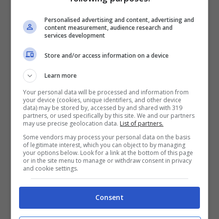
doppietta delle R8 LMS davanti ad
Personalised advertising and content, advertising and
un’ottima
Ferrari
296 GT3. La gara di
content measurement, audience research and
services development
Valentino Rossi
non è stata per nulla
Store and/or access information on a device
facile, a causa di una
BMW
M4 GT3 del
team
WRT
non troppo a proprio agio.
Learn more
Your personal data will be processed and information from
your device (cookies, unique identifiers, and other device
data) may be stored by, accessed by and shared with 319
Here's how they finished.
partners, or used specifically by this site. We and our partners
may use precise geolocation data.
List of partners.
Ultimately that was a
Some vendors may process your personal data on the basis
of legitimate interest, which you can object to by managing
your options below. Look for a link at the bottom of this page
comfortable win for the #88
or in the site menu to manage or withdraw consent in privacy
and cookie settings.
crew.
Consent