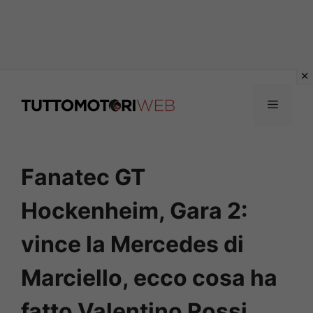
Vai
al
Menu
contenuto
Fanatec GT
Hockenheim, Gara 2:
vince la Mercedes di
Marciello, ecco cosa ha
fatto Valentino Rossi