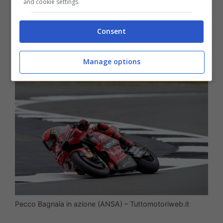
and cookie settings.
sistemare alcuni dettagli,
ma nulla di
troppo preoccupante
e che possa
Consent
complicare il fine settimana.
Manage options
Pecco Bagnaia in azione (ANSA) – Tuttomotoriweb.it