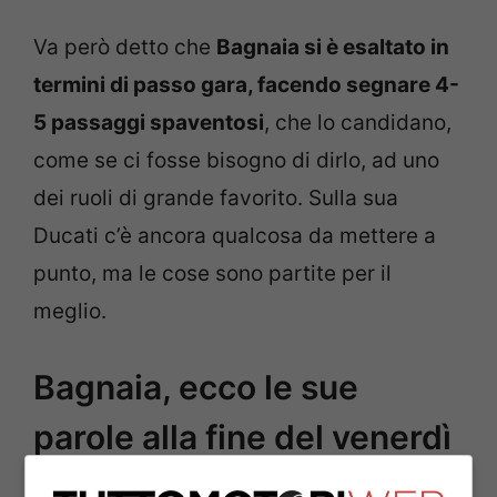
Va però detto che
Bagnaia si è esaltato in
termini di passo gara, facendo segnare 4-
5 passaggi spaventosi
, che lo candidano,
come se ci fosse bisogno di dirlo, ad uno
dei ruoli di grande favorito. Sulla sua
Ducati c’è ancora qualcosa da mettere a
punto, ma le cose sono partite per il
meglio.
Bagnaia, ecco le sue
parole alla fine del venerdì