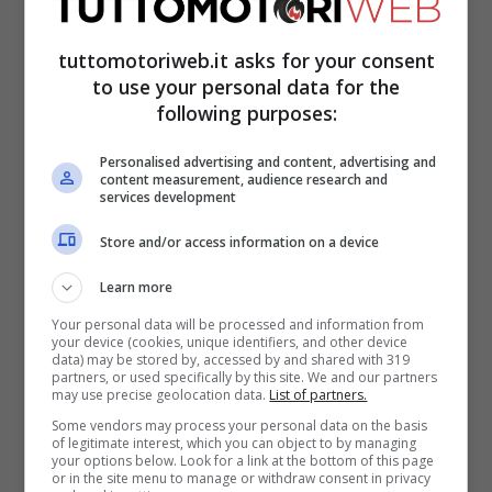
tuttomotoriweb.it asks for your consent
to use your personal data for the
following purposes:
Personalised advertising and content, advertising and
content measurement, audience research and
services development
Store and/or access information on a device
Pecco Bagnaia
ha parlato dopo le prove
Learn more
libere ai microfoni di “
SKY Sport MotoGP
“,
Your personal data will be processed and information from
your device (cookies, unique identifiers, and other device
data) may be stored by, accessed by and shared with 319
raccontando quelle che sono state le sue
partners, or used specifically by this site. We and our partners
may use precise geolocation data.
List of partners.
sensazioni.
Il campione del mondo ha fatto
Some vendors may process your personal data on the basis
sapere di essere molto contento di quanto
of legitimate interest, which you can object to by managing
your options below. Look for a link at the bottom of this page
fatto
, anche se c’è ancora da lavorare per
or in the site menu to manage or withdraw consent in privacy