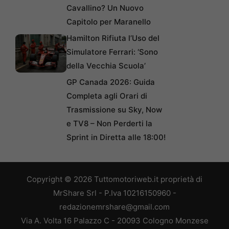
Cavallino? Un Nuovo
Capitolo per Maranello
Hamilton Rifiuta l’Uso del
Simulatore Ferrari: ‘Sono
della Vecchia Scuola’
GP Canada 2026: Guida
Completa agli Orari di
Trasmissione su Sky, Now
e TV8 – Non Perderti la
Sprint in Diretta alle 18:00!
Copyright © 2026 Tuttomotoriweb.it proprietà di
MrShare Srl - P.Iva 10216150960 -
redazionemrshare@gmail.com
Via A. Volta 16 Palazzo C - 20093 Cologno Monzese