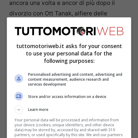
ancora una volta e ancor di più dopo il
divorzio con Ott Tanak, alfiere delle
ambizioni del team sudcoreano. Il belga lo
scorso anno ha chiuso il Mondiale in terza
posizione, con due vittorie e altri tre podi
tuttomotoriweb.it asks for your consent
to use your personal data for the
all’attivo. Nel suo ormai decennale
following purposes:
rapporto con
Hyundai
sono arrivati per lui
Personalised advertising and content, advertising and
quattro secondi e due terzi posti nella
content measurement, audience research and
services development
classifica finale, e con la carta d’identità
che continua a crescere (siamo ormai alle
Store and/or access information on a device
34 candeline compiute) le occasioni a
Learn more
disposizione per conquistare lo scettro
Your personal data will be processed and information from
your device (cookies, unique identifiers, and other device
iridato non restano più tantissime.
data) may be stored by, accessed by and shared with 319
partners, or used specifically by this site. We and our partners