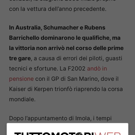
con la vettura dell’anno precedente.
In Australia, Schumacher e Rubens
Barrichello dominarono le qualifiche, ma
la vittoria non arrivò nel corso delle prime
tre gare
, a causa di errori dei piloti, guasti
tecnici e sfortune. La F2002
andò in
pensione
con il GP di San Marino, dove il
Kaiser di Kerpen trionfò riaprendo la corsa
mondiale.
Dopo l’appuntamento di Imola, i tempi
erano maturi per l’esordio della F2003-GA,