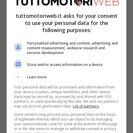
che avvenne in Spagna il 4 maggio. Le
differenze principali rispetto alla
tuttomotoriweb.it asks for your consent
to use your personal data for the
progenitrice erano un motore 052 rivisto
following purposes:
con angolo delle bancate più ristretto,
centro di gravità della monoposto ancor
Personalised advertising and content, advertising and
content measurement, audience research and
services development
più basso e pance ben più scavate.
Store and/or access information on a device
Learn more
Your personal data will be processed and information from
your device (cookies, unique identifiers, and other device
data) may be stored by, accessed by and shared with 319
partners, or used specifically by this site. We and our partners
may use precise geolocation data.
List of partners.
Some vendors may process your personal data on the basis
of legitimate interest, which you can object to by managing
your options below. Look for a link at the bottom of this page
or in the site menu to manage or withdraw consent in privacy