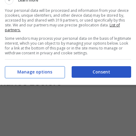
Learn more
Alonso. In pista CL16 lo ha sopravanzato, ma
Your personal data will be processed and information from your device
(cookies, unique identifiers, and other device data) may be stored by,
ausa della successiva penalità. Zandvoort è una
accessed by and shared with 319 partners, or used specifically by this
site. We and our partners may use precise geolocation data.
List of
e prime due file risulterà la chiave per tornare
partners.
Some vendors may process your personal data on the basis of legitimate
ha iniziato con le gomme dure, per poi
interest, which you can object to by managing your options below. Look
for a link at the bottom of this page or in the site menu to manage or
ha percorso 30 giri. Le Mercedes sono
withdraw consent in privacy and cookie settings.
racciato olandese.
Manage options
Consent
harles Leclerc