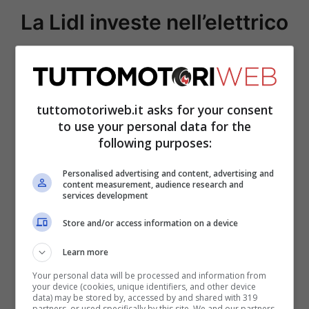
La Lidl investe nell’elettrico
La macchina del Double Chevron dal costo
di 5000 euro con incentivi è decisamente
tuttomotoriweb.it asks for your consent
meno dotata di optional della Elaris Finn
to use your personal data for the
tanto che per disporre del menu occorre
following purposes:
utilizzare il proprio smartphone. Per
Personalised advertising and content, advertising and
quanto concerne la potenza, si toccano i
content measurement, audience research and
services development
45 cv della Dacia Spring,
mentre il suo
Store and/or access information on a device
peso da 930 kg le permette di toccare una
velocità massima di appena 115 km/h.
Learn more
Your personal data will be processed and information from
your device (cookies, unique identifiers, and other device
data) may be stored by, accessed by and shared with 319
partners, or used specifically by this site. We and our partners