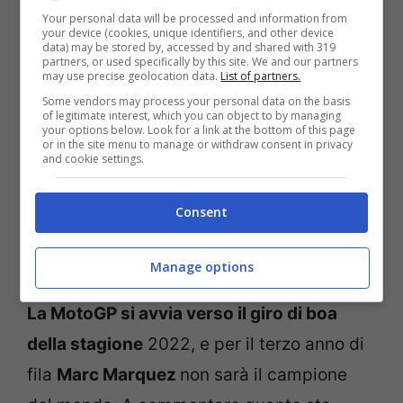
Your personal data will be processed and information from
di Germania della scorsa domenica ha
your device (cookies, unique identifiers, and other device
data) may be stored by, accessed by and shared with 319
messo la parola fine
alle speranze di
partners, or used specifically by this site. We and our partners
may use precise geolocation data.
List of partners.
Pecco Bagnaia
ed
Enea Bastianini
, sempre
Some vendors may process your personal data on the basis
più lontani in classifica.
of legitimate interest, which you can object to by managing
your options below. Look for a link at the bottom of this page
or in the site menu to manage or withdraw consent in privacy
and cookie settings.
MotoGP, Agostini
commenta la situazione di
Consent
Marquez
Manage options
La MotoGP si avvia verso il giro di boa
della stagione
2022, e per il terzo anno di
fila
Marc Marquez
non sarà il campione