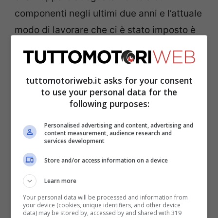
componenti negli ultimi due anni e l’attuale
modo di lavorare che ci è stato imposto è
completamente diverso da quello che
conoscevamo in precedenza. Ora la
maggior parte delle persone lavora con noi
tuttomotoriweb.it asks for your consent
to use your personal data for the
attraverso il computer piuttosto che con
following purposes:
noi personalmente. Non è un modo facile
Personalised advertising and content, advertising and
di lavorare, ma noi di Ducati Corse ora
content measurement, audience research and
services development
siamo più preparati ad affrontare questo
Store and/or access information on a device
problema”.
Learn more
LEGGI ANCHE ->
Marc Marquez fa
Your personal data will be processed and information from
your device (cookies, unique identifiers, and other device
progressi: l’ultimo aggiornamento
data) may be stored by, accessed by and shared with 319