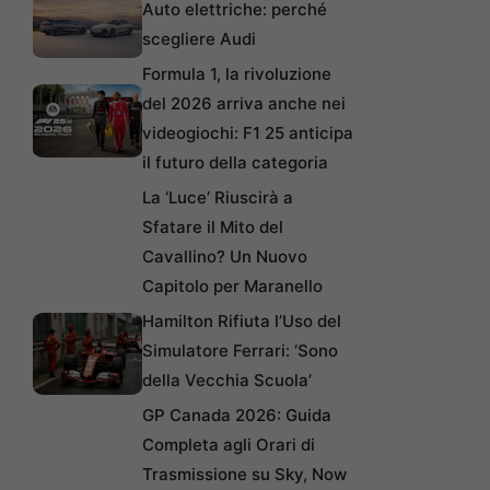
Auto elettriche: perché
scegliere Audi
Formula 1, la rivoluzione
del 2026 arriva anche nei
videogiochi: F1 25 anticipa
il futuro della categoria
La ‘Luce’ Riuscirà a
Sfatare il Mito del
Cavallino? Un Nuovo
Capitolo per Maranello
Hamilton Rifiuta l’Uso del
Simulatore Ferrari: ‘Sono
della Vecchia Scuola’
GP Canada 2026: Guida
Completa agli Orari di
Trasmissione su Sky, Now