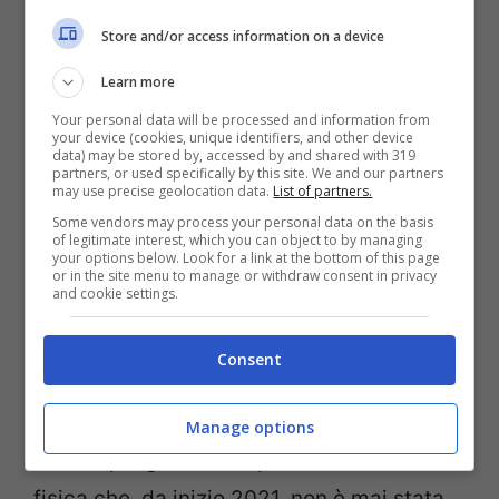
Store and/or access information on a device
Learn more
Your personal data will be processed and information from
your device (cookies, unique identifiers, and other device
data) may be stored by, accessed by and shared with 319
partners, or used specifically by this site. We and our partners
may use precise geolocation data.
List of partners.
Some vendors may process your personal data on the basis
of legitimate interest, which you can object to by managing
your options below. Look for a link at the bottom of this page
or in the site menu to manage or withdraw consent in privacy
and cookie settings.
Ora per Marc Marquez c’è solo bisogno di
sperare che la situazione continui a
Consent
migliorare, così da poter essere in pista il
più presto possibile. Anche perché c’è
Manage options
comunque già da recuperare una forma
fisica che, da inizio 2021, non è mai stata