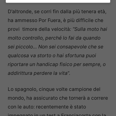
D’altronde, se corri fin dalla più tenera età,
ha ammesso Por Fuera, è più difficile che
provi timore della velocità
: “Sulla moto hai
molto controllo, perché lo fai da quando
sei piccolo… Non sei consapevole che se
qualcosa va storto o hai sfortuna puoi
riportare un handicap fisico per sempre, o
addirittura perdere la vita
“.
Lo spagnolo, cinque volte campione del
mondo, ha assicurato che tornerà a correre
con le auto: recentemente è stato
impegnato in un test a Franciacorta con la