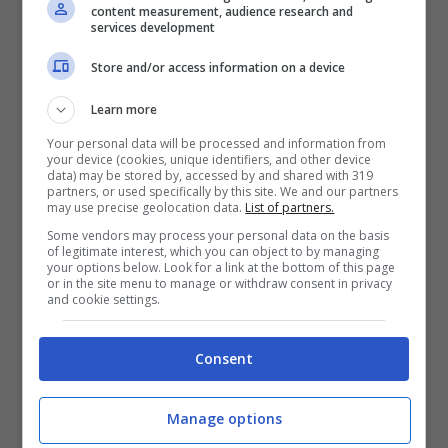
content measurement, audience research and
superata, sono stato il primo ad
services development
ammetterlo”.
Store and/or access information on a device
Learn more
Lorenzo, una vita dedicata
Your personal data will be processed and information from
your device (cookies, unique identifiers, and other device
ai motori
data) may be stored by, accessed by and shared with 319
partners, or used specifically by this site. We and our partners
may use precise geolocation data.
List of partners.
Some vendors may process your personal data on the basis
of legitimate interest, which you can object to by managing
your options below. Look for a link at the bottom of this page
or in the site menu to manage or withdraw consent in privacy
and cookie settings.
Consent
Manage options