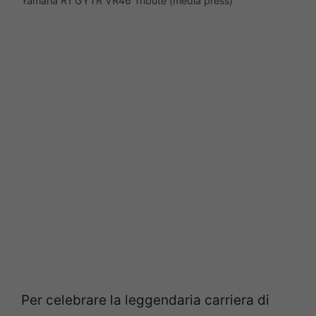
Yamaha R1 GYTR VR46 Tribute (media press)
Per celebrare la leggendaria carriera di