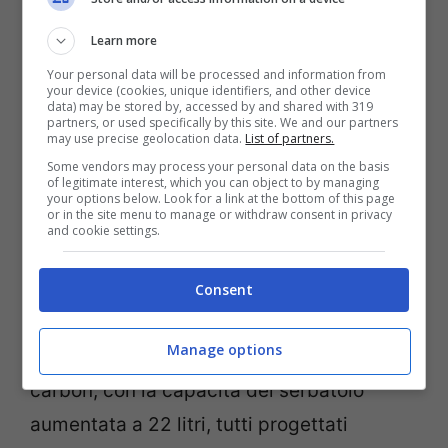
WorldSBK
Learn more
Your personal data will be processed and information from
La
R1 GYTR VR46
vanta caratteristiche
your device (cookies, unique identifiers, and other device
data) may be stored by, accessed by and shared with 319
uniche che derivano direttamente dallo
partners, or used specifically by this site. We and our partners
may use precise geolocation data.
List of partners.
sviluppo della superbike di Yamaha, che
Some vendors may process your personal data on the basis
of legitimate interest, which you can object to by managing
ha aiutato Yamaha a raggiungere la Triple
your options below. Look for a link at the bottom of this page
or in the site menu to manage or withdraw consent in privacy
Crown WorldSBK 2021. Un regalo speciale
and cookie settings.
che la leggenda di Tavullia avrà presto
occasione di godere al circuito di Misano.
Consent
Tra le peculiarità un nuovo kit carena in
Manage options
fibra di carbonio e telaietto posteriore full
carbon, con la capacità del serbatoio
aumentata a 22 litri, tutti progettati