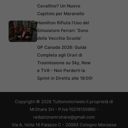
Cavallino? Un Nuovo
Capitolo per Maranello
Hamilton Rifiuta l’Uso del
Simulatore Ferrari: ‘Sono
della Vecchia Scuola’
GP Canada 2026: Guida
Completa agli Orari di
Trasmissione su Sky, Now
e TV8 – Non Perderti la
Sprint in Diretta alle 18:00!
Copyright © 2026 Tuttomotoriweb.it proprietà di
MrShare Srl - P.Iva 10216150960 -
redazionemrshare@gmail.com
Via A. Volta 16 Palazzo C - 20093 Cologno Monzese