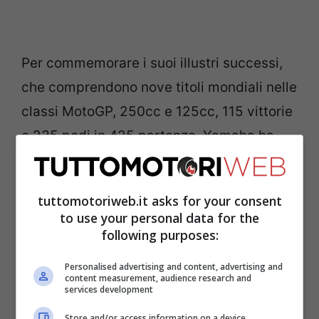
Per commemorare i suoi illustri successi,
che comprendono nove titoli mondiali nelle
classi MotoGP, 250cc e 125cc, 115 vittorie
e 235 podi in 425 partenze, Yamaha ha
realizzato questa R1 inedita, conferendole
una livrea speciale prodotta da
Aldo Drudi
,
tuttomotoriweb.it asks for your consent
celebre designer che ha realizzato i caschi
to use your personal data for the
speciali per Valentino Rossi e tanti altri
following purposes:
piloti.
Personalised advertising and content, advertising and
content measurement, audience research and
services development
Una R1 dal sapore
Store and/or access information on a device