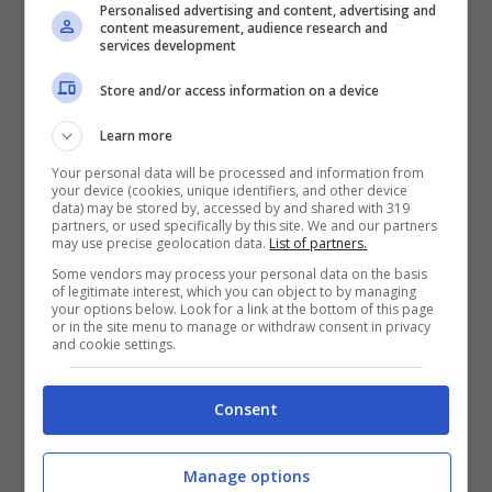
Personalised advertising and content, advertising and
content measurement, audience research and
services development
Le accuse di Bottas alla
Store and/or access information on a device
Mercedes
Learn more
Your personal data will be processed and information from
Chiamato a motivare le scarse
your device (cookies, unique identifiers, and other device
data) may be stored by, accessed by and shared with 319
performance di Losail, culminate con il
partners, or used specifically by this site. We and our partners
may use precise geolocation data.
List of partners.
ritiro per lo scoppio di una gomma, il driver
Some vendors may process your personal data on the basis
of legitimate interest, which you can object to by managing
di Nastola ha identificato nella macchina la
your options below. Look for a link at the bottom of this page
or in the site menu to manage or withdraw consent in privacy
ragione principale.
and cookie settings.
Consent
Manage options