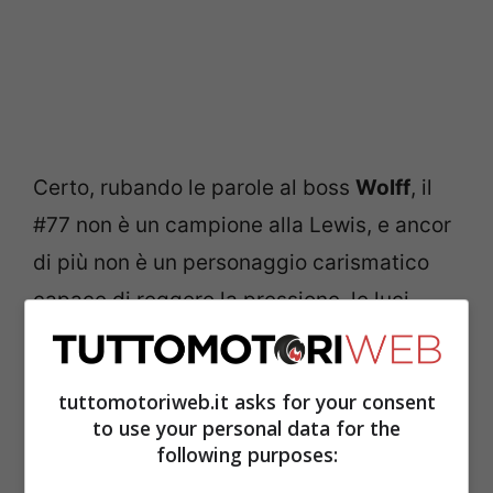
Certo, rubando le parole al boss
Wolff
, il
#77 non è un campione alla Lewis, e ancor
di più non è un personaggio carismatico
capace di reggere la pressione, le luci
della ribalta e un eventuale confronto alla
pari con il compagno, in ogni caso, dopo il
tuttomotoriweb.it asks for your consent
GP del Qatar non ci ha messo né uno né
to use your personal data for the
due a puntare il dito contro Stoccarda, rea
following purposes:
di avergli fornito un’auto non all’altezza.