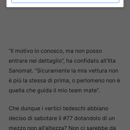
“Il motivo lo conosco, ma non posso
entrare nel dettaglio”, ha confidato all’Ilta
Sanomat. “Sicuramente la mia vettura non
è più la stessa di prima, o perlomeno non è
quella che guida il mio team mate”.
Che dunque i vertici tedeschi abbiano
deciso di sabotare il #77 dotandolo di un
mezzo non all’altezza? Non ci sarebbe da