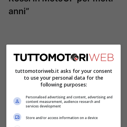
anni”
tuttomotoriweb.it asks for your consent
to use your personal data for the
following purposes:
Personalised advertising and content, advertising and
Il pilota campione del mondo nella
content measurement, audience research and
services development
categoria 500 nel 1999 spiega che Pecco
Store and/or access information on a device
Bagnaia e Jack Miller hanno chiesto la