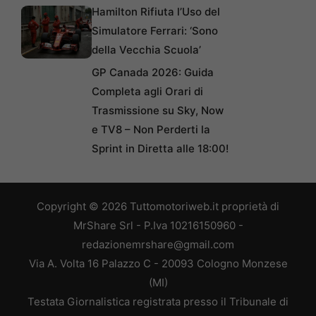
Hamilton Rifiuta l’Uso del
Simulatore Ferrari: ‘Sono
della Vecchia Scuola’
GP Canada 2026: Guida
Completa agli Orari di
Trasmissione su Sky, Now
e TV8 – Non Perderti la
Sprint in Diretta alle 18:00!
Copyright © 2026 Tuttomotoriweb.it proprietà di
MrShare Srl - P.Iva 10216150960 -
redazionemrshare@gmail.com
Via A. Volta 16 Palazzo C - 20093 Cologno Monzese
(MI)
Testata Giornalistica registrata presso il Tribunale di