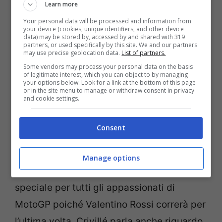
presenza di Casey Stoner in squadra e la
Learn more
Ducati gliela offrirà. Forse, Casey
Stoner lo
Your personal data will be processed and information from
your device (cookies, unique identifiers, and other device
data) may be stored by, accessed by and shared with 319
prenderà in considerazione e lo valuterà
.
partners, or used specifically by this site. We and our partners
may use precise geolocation data.
List of partners.
“
Un pilota come Casey Stoner può dare
Some vendors may process your personal data on the basis
molto perché lui, dal punto di vista del
of legitimate interest, which you can object to by managing
your options below. Look for a link at the bottom of this page
pilota, vede molto che un manager non
or in the site menu to manage or withdraw consent in privacy
and cookie settings.
può. Capisce molto di più di cosa ha
bisogno un pilota o qual è il modo giusto
Consent
per sviluppare un prototipo migliore
”.
Manage options
Domenica a Valencia sarà un momento
speciale per tutti gli appassionati di
MotoGP poiché Valentino Rossi correrà per
l’ultima volta. Crivillé parla anche riguardo