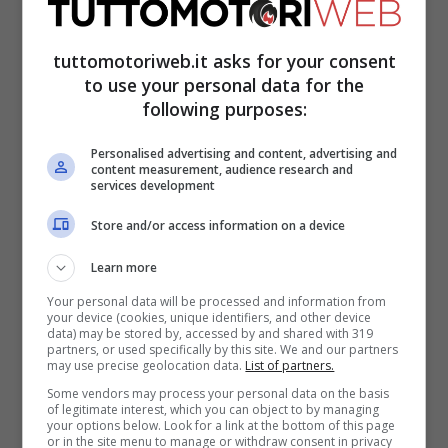
tuttomotoriweb.it asks for your consent
Suona come un passaggio di testimone,
to use your personal data for the
visto che dalla stagione che verrà sarà
following purposes:
proprio il giovane Luca a tenere alta
Personalised advertising and content, advertising and
content measurement, audience research and
l’eredità familiare nel
Motomondiale
, con il
services development
team di Vale, il
VR46
. L’anno prossimo sarà
Store and/or access information on a device
coinvolto in un progetto di alto livello con
Learn more
noi, avrà una buona moto e a fianco delle
Your personal data will be processed and information from
persone che hanno lavorato con me”,
your device (cookies, unique identifiers, and other device
data) may be stored by, accessed by and shared with 319
conferma il fenomeno di Tavullia. “Credo
partners, or used specifically by this site. We and our partners
may use precise geolocation data.
List of partners.
che abbia la velocità e il talento per poter
Some vendors may process your personal data on the basis
of legitimate interest, which you can object to by managing
fare bene”.
your options below. Look for a link at the bottom of this page
or in the site menu to manage or withdraw consent in privacy