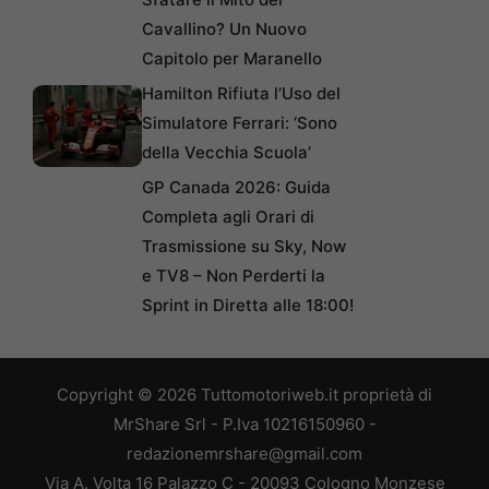
Cavallino? Un Nuovo
Capitolo per Maranello
Hamilton Rifiuta l’Uso del
Simulatore Ferrari: ‘Sono
della Vecchia Scuola’
GP Canada 2026: Guida
Completa agli Orari di
Trasmissione su Sky, Now
e TV8 – Non Perderti la
Sprint in Diretta alle 18:00!
Copyright © 2026 Tuttomotoriweb.it proprietà di
MrShare Srl - P.Iva 10216150960 -
redazionemrshare@gmail.com
Via A. Volta 16 Palazzo C - 20093 Cologno Monzese