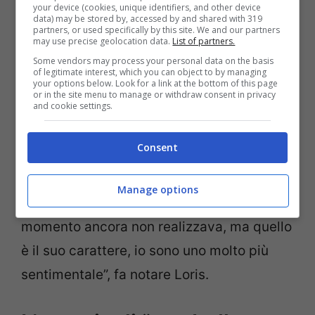
your device (cookies, unique identifiers, and other device
data) may be stored by, accessed by and shared with 319
partners, or used specifically by this site. We and our partners
may use precise geolocation data.
List of partners.
Some vendors may process your personal data on the basis
of legitimate interest, which you can object to by managing
your options below. Look for a link at the bottom of this page
or in the site menu to manage or withdraw consent in privacy
and cookie settings.
Un impatto che forse all’inizio nemmeno il
Consent
fenomeno di Tavullia si poteva
immaginare: “A
Zeltweg
, dopo l’annuncio,
Manage options
era rimasto molto freddo, forse in quel
momento ancora non realizzava, ma quello
è il suo carattere, io sono uno molto più
sentimentale”, fa notare Loris.