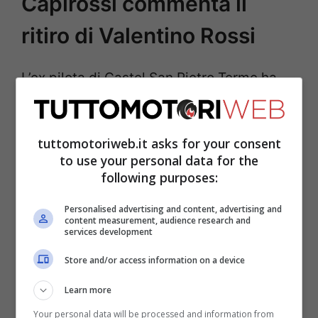
Capirossi commenta il
ritiro di Valentino Rossi
L’ex pilota di Castel San Pietro Terme ha
commentato l’ammissione del numero 46
secondo cui prova “paranoia” ora che il
tuttomotoriweb.it asks for your consent
ritiro è in vista: “Ho letto le sue parole,
to use your personal data for the
smettere di correre avrà un grosso impatto
following purposes:
sulla sua vita”, afferma Capirex ai
Personalised advertising and content, advertising and
content measurement, audience research and
microfoni della Gazzetta dello Sport.
services development
Store and/or access information on a device
Learn more
Your personal data will be processed and information from