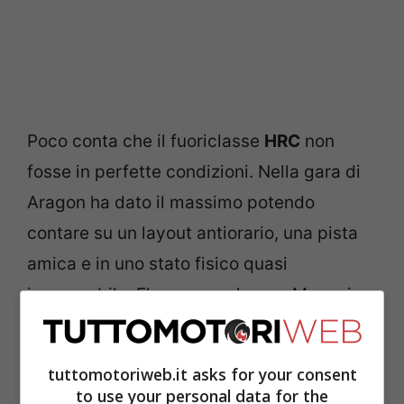
Poco conta che il fuoriclasse
HRC
non
fosse in perfette condizioni. Nella gara di
Aragon ha dato il massimo potendo
contare su un layout antiorario, una pista
amica e in uno stato fisico quasi
impeccabile. E’ pur vero che per Marc si
tratta di una delle peggiori stagioni in
carriera. “Penso che forse eravamo tutti
tuttomotoriweb.it asks for your consent
troppo ottimisti sulla prestazione di Marc
to use your personal data for the