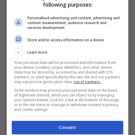
all’inizio della stagione”, ammette Paolo
following purposes:
Ciabatti, direttore sportivo di Ducati
Personalised advertising and content, advertising and
content measurement, audience research and
Corse, in un’intervista a SPEDWEEK.com.
services development
Store and/or access information on a device
Le condizioni di Marc
Learn more
Marquez
Your personal data will be processed and information from
your device (cookies, unique identifiers, and other device
data) may be stored by, accessed by and shared with 319
Erano in molti a credere che sarebbe
partners, or used specifically by this site. We and our partners
may use precise geolocation data.
List of partners.
tornato subito ai livelli precedenti
Some vendors may process your personal data on the basis
of legitimate interest, which you can object to by managing
all’infortunio. E invece, complice anche
your options below. Look for a link at the bottom of this page
or in the site menu to manage or withdraw consent in privacy
una
RC213V
che accusa dei ritardi tecnici
and cookie settings.
e un pessimo feeling con le nuove gomme
Michelin, Marquez si ritrova a faticare per
Consent