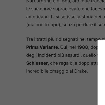
Nurburgring e di Spa, altri due traccia
le sue curve sopraelevate che facevano
americano. Lì si scrisse la storia dei
(ma non troppo), senza perdere il suo 
Tra i tratti più ridisegnati nel tempo c
Prima Variante
. Qui, nel
1988
, dopo 
degli incidenti più assurdi, quello tra
Schlesser
, che regalò la doppietta al
incredibile omaggio al Drake.