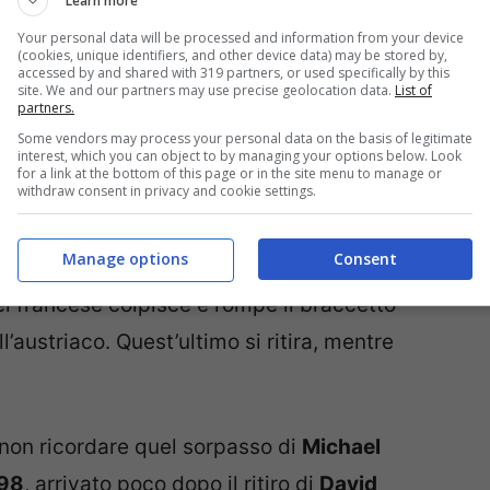
Learn more
Your personal data will be processed and information from your device
(cookies, unique identifiers, and other device data) may be stored by,
accessed by and shared with 319 partners, or used specifically by this
site. We and our partners may use precise geolocation data.
List of
partners.
Some vendors may process your personal data on the basis of legitimate
interest, which you can object to by managing your options below. Look
for a link at the bottom of this page or in the site menu to manage or
uno dei momenti più dolorosi per la Ferrari.
withdraw consent in privacy and cookie settings.
 Alesi
e
Gerhard Berger
erano in lotta per
Manage options
Consent
ta doppietta. Al giro 32 succede qualcosa di
el francese colpisce e rompe il braccetto
l’austriaco. Quest’ultimo si ritira, mentre
non ricordare quel sorpasso di
Michael
98
, arrivato poco dopo il ritiro di
David