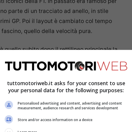
ti iconici della F1. In passato era famoso per
 parte di un tracciato ad anello, in stile
 primi GP. Poi il layout è cambiato col tempo
fascino, quello della velocità pura.
’è quello subito dopo il rettilineo principale la
la scomparsa di
Enzo Ferrari
, si consumò uno
Ayrton Senna
e il doppiato
Jean Louis
le Rosse di Berger e Alboreto, in un
tuttomotoriweb.it asks for your consent to use
your personal data for the following purposes:
Personalised advertising and content, advertising and content
measurement, audience research and services development
Store and/or access information on a device