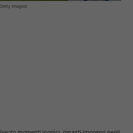
/Getty Images)
vissuto momenti iconici, rimasti impressi negli