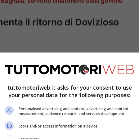
a Bagnaia: servono chiarimenti sulle gomme
nta il ritorno di Dovizioso
tuttomotoriweb.it asks for your consent to use
your personal data for the following purposes:
Personalised advertising and content, advertising and content
measurement, audience research and services development
vrebbe voluta
Danilo Petrucci
per il 2022. Il
Store and/or access information on a device
alla MotoGP e non approderà neppure nel