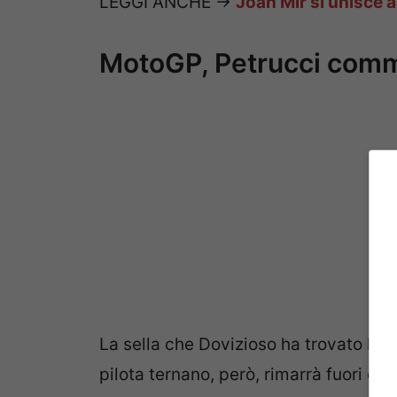
LEGGI ANCHE ->
Joan Mir si unisce 
MotoGP, Petrucci comme
La sella che Dovizioso ha trovato l’a
pilota ternano, però, rimarrà fuori d