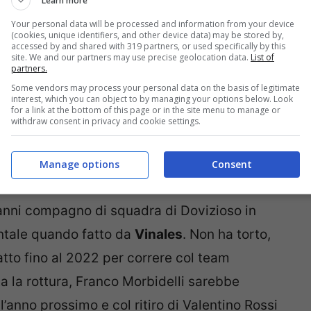
Learn more
are la proposta di
KTM
per prepararsi a
Your personal data will be processed and information from your device
(cookies, unique identifiers, and other device data) may be stored by,
accessed by and shared with 319 partners, or used specifically by this
site. We and our partners may use precise geolocation data.
List of
partners.
di Silverstone ha avuto modo di commentare
Some vendors may process your personal data on the basis of legitimate
top class: «
Sono contento per Andrea, torna
interest, which you can object to by managing your options below. Look
for a link at the bottom of this page or in the site menu to manage or
entica giocata da scacchi. Penso che debba
withdraw consent in privacy and cookie settings.
amento, perché altrimenti non credo che
Manage options
Consent
to con la Yamaha e penso che farà bene
».
e anni compagno di squadra di Dovizioso in
entale quando fatto da
Vinales
. Non ha torto,
tto fino al 2022 per correre col team
ta la rottura, Franco Morbidelli sarebbe
l’anno prossimo e col ritiro di Valentino Rossi