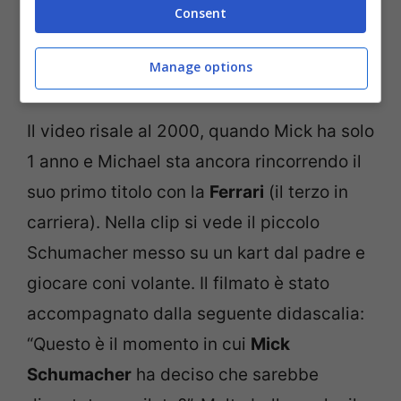
Consent
Manage options
Il video risale al 2000, quando Mick ha solo
1 anno e Michael sta ancora rincorrendo il
suo primo titolo con la
Ferrari
(il terzo in
carriera). Nella clip si vede il piccolo
Schumacher messo su un kart dal padre e
giocare coni volante. Il filmato è stato
accompagnato dalla seguente didascalia:
“Questo è il momento in cui
Mick
Schumacher
ha deciso che sarebbe