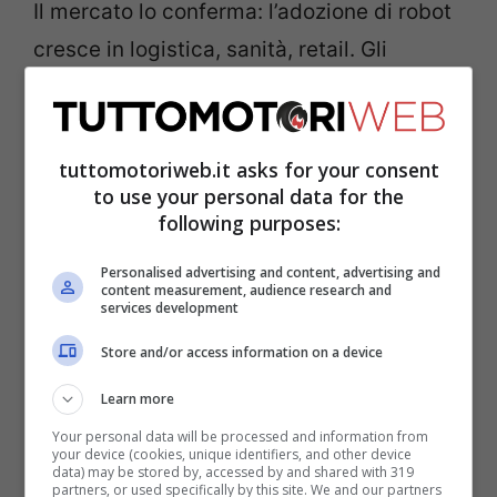
Il mercato lo conferma: l’adozione di robot
cresce in logistica, sanità, retail. Gli
standard pure: ISO 13482 (robot per
assistenza personale), ISO 3691-4 (veicoli
mobili autonomi), UL 4600 (sicurezza dei
tuttomotoriweb.it asks for your consent
to use your personal data for the
sistemi autonomi). Qui Hyundai spinge
following purposes:
forte su tre pilastri: percezione affidabile,
Personalised advertising and content, advertising and
autonomia spiegabile, controllo umano
content measurement, audience research and
services development
sempre possibile. È la sostanza dell’
AI
umano-centrica
: non solo “cosa fa” un
Store and/or access information on a device
sistema, ma “perché lo fa” e “come lo
Learn more
fermo”.
Your personal data will be processed and information from
your device (cookies, unique identifiers, and other device
data) may be stored by, accessed by and shared with 319
partners, or used specifically by this site. We and our partners
Esempi concreti? Carrelli autonomi per