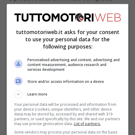
tipologia di propulsore. A tal proposito,
la
Renault ha preso una decisione forte e
che potrebbe segnare in definitiva il
tuttomotoriweb.it asks for your consent
to use your personal data for the
destino delle auto a gasolio
, eliminando
following purposes:
dalla gamma una delle sue auto più amate.
Andiamo a scoprire di quale si tratta ed il
Personalised advertising and content, advertising and
content measurement, audience research and
motivo che c’è dietro ad una scelta tanto
services development
drastica quanto prevedibile.
Store and/or access information on a device
Learn more
Diesel, la Renault saluta
Your personal data will be processed and information from
your device (cookies, unique identifiers, and other device
per sempre la Clio a
data) may be stored by, accessed by and shared with 319
partners, or used specifically by this site. We and our partners
may use precise geolocation data.
List of partners.
gasolio
Some vendors may process your personal data on the basis