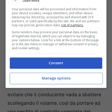
Learn more
Stellantis
, con questa innovazione, va ben
Your personal data will be processed and information from
your device (cookies, unique identifiers, and other device
data) may be stored by, accessed by and shared with 319
oltre i sistemi di guida autonoma o di
partners, or used specifically by this site. We and our partners
may use precise geolocation data.
List of partners.
assistenza alla guida che siamo abituati a
Some vendors may process your personal data on the basis
conoscere. Infatti,
l’IA deciderà al posto di
of legitimate interest, which you can object to by managing
your options below. Look for a link at the bottom of this page
chi è alla guida e porterà ad ignorare gli
or in the site menu to manage or withdraw consent in privacy
and cookie settings.
ordini del conducente
, e sarà l’auto stessa
a scegliere come agire al nostro posto.
Consent
L’auto sterzerà, ma senza modificare la
posizione del volante a bordo
Manage options
dell’abitacolo. In questo modo, si vuole
evitare che il conducente vada a sbattere
scollegando il volante, così da portare ad
una perdita di controllo completa del