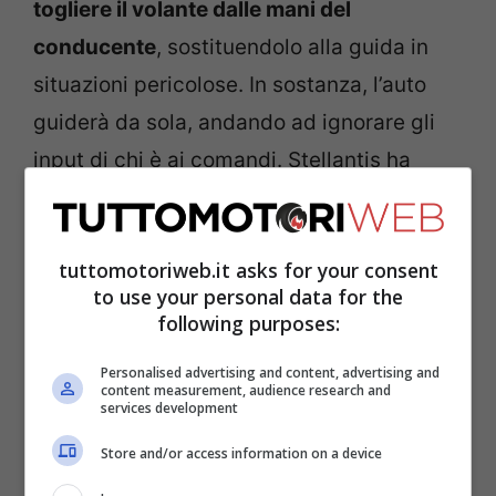
togliere il volante dalle mani del
conducente
, sostituendolo alla guida in
situazioni pericolose. In sostanza, l’auto
guiderà da sola, andando ad ignorare gli
input di chi è ai comandi. Stellantis ha
deciso dunque di fare un passo avanti
netto nello studio e nell’integrazione dei
tuttomotoriweb.it asks for your consent
sistemi di guida supportati dall’intelligenza
to use your personal data for the
artificiale, ma secondo alcuni, una novità
following purposes:
di questo tipo potrebbe essere pericolosa.
Personalised advertising and content, advertising and
content measurement, audience research and
services development
Stellantis, tutto sul sistema
Store and/or access information on a device
IA che ti strappa alla guida