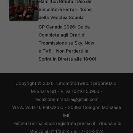
Hamilton Rifiuta l’Uso del
Simulatore Ferrari: ‘Sono
della Vecchia Scuola’
GP Canada 2026: Guida
Completa agli Orari di
Trasmissione su Sky, Now
e TV8 – Non Perderti la
Sprint in Diretta alle 18:00!
Copyright © 2026 Tuttomotoriweb.it proprietà di
MrShare Srl - P.Iva 10216150960 -
redazionemrshare@gmail.com
Via A. Volta 16 Palazzo C - 20093 Cologno Monzese
(MI)
Testata Giornalistica registrata presso il Tribunale di
Monza al n° 1/2024 del 17-04-2024