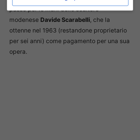
passò per le mani dello scultore
modenese
Davide Scarabelli
, che la
ottenne nel 1963 (restandone proprietario
per sei anni) come pagamento per una sua
opera.