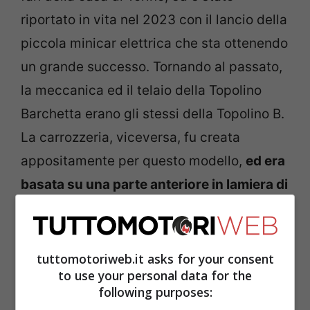
riportato in vita nel 2023 con il lancio della
piccola minicar elettrica che sta ottenendo
un grande successo. Tornando al passato,
la meccanica ed il telaio della Topolino
Barchetta erano gli stessi della Topolino B.
La carrozzeria, viceversa, fu creata
appositamente per questo modello,
ed era
basata su una parte anteriore in lamiera di
acciaio e quella posteriore in lamiera di
alluminio
. La FIAT Topolino Barchetta riuscì
a contenere al meglio il peso, che, liquidi
tuttomotoriweb.it asks for your consent
to use your personal data for the
inclusi, non era superiore ai 610 kg.
following purposes: