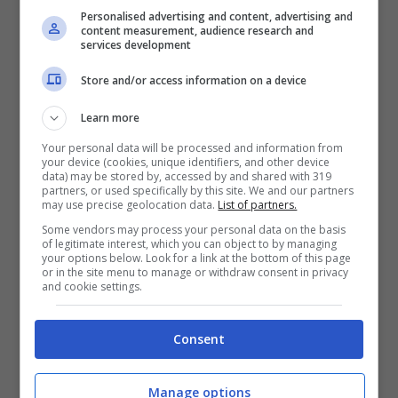
FIAT, la Topolino Barchetta
Personalised advertising and content, advertising and
content measurement, audience research and
services development
realizzata in un solo
Store and/or access information on a device
esemplare
Learn more
Your personal data will be processed and information from
Sul fronte prestazionale, la
FIAT
Topolino
your device (cookies, unique identifiers, and other device
data) may be stored by, accessed by and shared with 319
Barchetta era sicuramente interessante,
partners, or used specifically by this site. We and our partners
may use precise geolocation data.
List of partners.
soprattutto per l’epoca in cui fu
Some vendors may process your personal data on the basis
prodotta.
La velocità massima toccava
of legitimate interest, which you can object to by managing
your options below. Look for a link at the bottom of this page
quota 110 km/h, raggiunta a 4.200 giri al
or in the site menu to manage or withdraw consent in privacy
and cookie settings.
minuto
. Il primo possessore di questo
prototipo fu
Emilio Franzini
, con targa
Consent
Milano, e nel 1962 fu venduta a
Franco
Rossi
, originario di Modena. In seguito,
Manage options