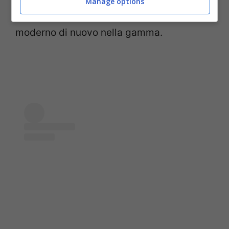
Manage options
del passato, e sognano di rivederne uno
moderno di nuovo nella gamma.