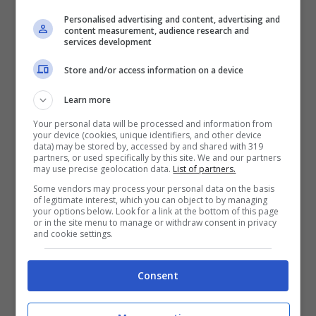
Montreal
Personalised advertising and content, advertising and
content measurement, audience research and
services development
L’
Alfa Romeo
sta dunque puntando quasi
Store and/or access information on a device
totalmente su SUV e crossover per il
proprio futuro, ma c’è chi non smette di
Learn more
sognare.
Sul profilo Instagram di Luca
Your personal data will be processed and information from
your device (cookies, unique identifiers, and other device
Serafini è apparso un render che
data) may be stored by, accessed by and shared with 319
partners, or used specifically by this site. We and our partners
reinterpreta in chiave moderna la
may use precise geolocation data.
List of partners.
Some vendors may process your personal data on the basis
splendida Montreal
, una sportiva stradale
of legitimate interest, which you can object to by managing
your options below. Look for a link at the bottom of this page
che il brand del Biscione mise in
or in the site menu to manage or withdraw consent in privacy
and cookie settings.
produzione nel 1970, e che rimase in
vendita sino al 1977. Del suo ritorno si
Consent
parla spesso, visto che i fan più storici
sono ancora molto affezionati al modello