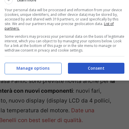
Learn more
Your personal data will be processed and information from your device
(cookies, unique identifiers, and other device data) may be stored by,
accessed by and shared with 319 partners, or used specifically by this
site. We and our partners may use precise geolocation data.
List of
partners.
Some vendors may process your personal data on the basis of legitimate
interest, which you can object to by managing your options below. Look
for a link at the bottom of this page or in the site menu to manage or
withdraw consent in privacy and cookie settings.
Manage options
Consent
pt model Imola una sportivissima pura, da cui
n casa Fantic sono previste novità anche per
la
enterà con nuovi componenti
: nuovi fari,
to, nuovo display (display LCD da 4 pollici,
e la temperatura del motore.
Date una
enelli con best seller di qualità.