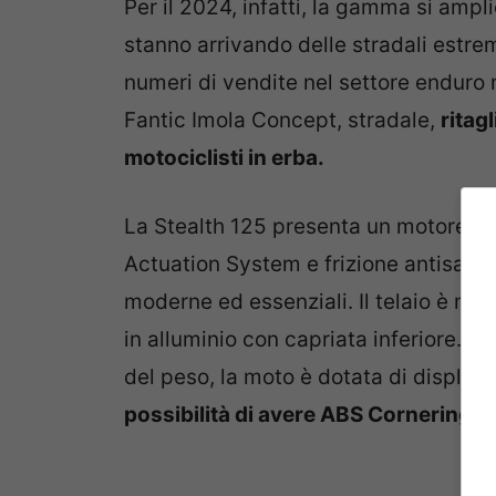
Per il 2024, infatti, la gamma si amp
stanno arrivando delle stradali estre
numeri di vendite nel settore enduro
Fantic Imola Concept, stradale,
ritag
motociclisti in erba.
La Stealth 125 presenta un motore Min
Actuation System e frizione antisalte
moderne ed essenziali. Il telaio è mis
in alluminio con capriata inferiore. E
del peso, la moto è dotata di display 
possibilità di avere ABS Cornering e