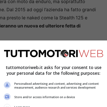
lierà con moto da enduro, ma soprattutto
me. Dal 2015 ad oggi l’azienda ha fatto grandi
 ma presto le naked come la Stealth 125 e
lieranno un nuova ed ulteriore fetta di
arelli 125 4T ed è dotata di Variable Valve
llamento. E’ una piccola moto dalle linee
to, acciaio-alluminio, e presenta un forcellone
tuttomotoriweb.it asks for your consent to use
your personal data for the following purposes:
 tutto è pensato all’insegna del contenimento
TFT da 5″ con Bluetooth, fari a LED, e
Personalised advertising and content, advertising and content
measurement, audience research and services development
 Traction Control.
Store and/or access information on a device