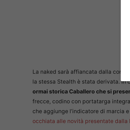
La naked sarà affiancata dalla conce
la stessa Stealth è stata derivata. I
ormai storica Caballero che si pres
frecce, codino con portatarga integra
che aggiunge l’indicatore di marcia 
occhiata alle novità presentate dalla B