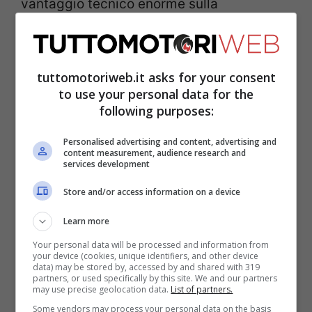
vantaggio tecnico enorme sulla
concorrenza.
Il problema è che la RB19 è
stata superiore non in un solo aspetto, ma
è perfetta in ogni cosa
, il che rende molto
tuttomotoriweb.it asks for your consent
to use your personal data for the
difficile cercare anche un modo per
following purposes:
rallentarla dal punto di vista
Personalised advertising and content, advertising and
regolamentare. Negli anni Novanta, tanto
content measurement, audience research and
services development
per fare un esempio, alla
Williams-Renault
furono vietate le sospensioni attive dopo il
Store and/or access information on a device
biennio 1992-1993, ed infatti le cose
Learn more
cambiarono, ma una cosa di questo tipo, al
Your personal data will be processed and information from
your device (cookies, unique identifiers, and other device
giorno d’oggi, non è applicabile.
data) may be stored by, accessed by and shared with 319
partners, or used specifically by this site. We and our partners
may use precise geolocation data.
List of partners.
Some vendors may process your personal data on the basis