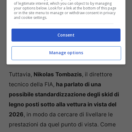
of legitimate interest, which you can object to by managing
your options below. Look for a link at the bottom of this page
or in the site menu to manage or withdraw consent in privacy
and cookie settings.
Consent
Manage options
Tuttavia,
Nikolas
Tombazis
, il direttore
tecnico della FIA,
ha parlato di una
possibile standardizzazione degli skid di
legno posti sotto alla vettura in vista del
2026
, in modo da cercare di livellare le
prestazioni da quel punto di vista. Come