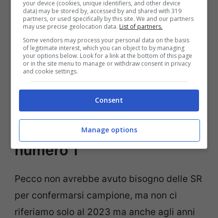
your device (cookies, unique identifiers, and other device
a
Marc Marquez in Honda e Valentino
data) may be stored by, accessed by and shared with 319
partners, or used specifically by this site. We and our partners
may use precise geolocation data.
List of partners.
Rossi in Honda e Yamaha.
E’ il primo
Some vendors may process your personal data on the basis
ducatista a conseguire un simile risultato
,
of legitimate interest, which you can object to by managing
your options below. Look for a link at the bottom of this page
agganciando Stoner a quota due mondiali
or in the site menu to manage or withdraw consent in privacy
and cookie settings.
nella classe regina ed entrando sempre più
nel cuore dei fan della Ducati.
Consent
Bagnaia si conferma il
Manage options
numero 1
Pecco non avrebbe avuto bisogno delle SR
per confermarsi campione, ma non ci
riferiamo solo al 2023 ma anche agli anni