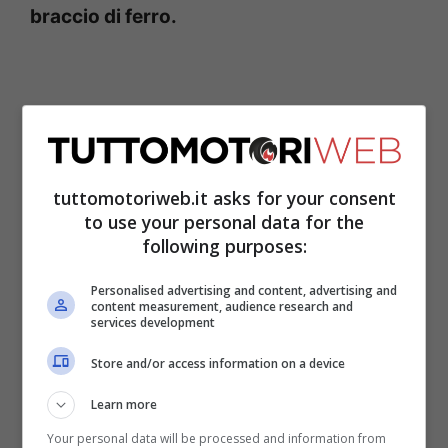
braccio di ferro.
tuttomotoriweb.it asks for your consent
to use your personal data for the
following purposes:
Personalised advertising and content, advertising and
content measurement, audience research and
services development
Pecco, nonostante una seconda parte di
Store and/or access information on a device
stagione in calando, ha vinto con merito il
suo secondo titolo di fila in MotoGP. Una
Learn more
impresa che era capitata, esclusivamente,
Your personal data will be processed and information from