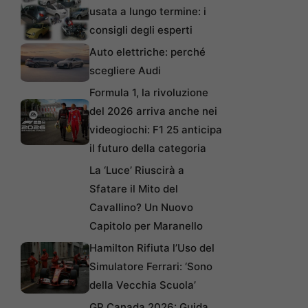
usata a lungo termine: i
consigli degli esperti
Auto elettriche: perché
scegliere Audi
Formula 1, la rivoluzione
del 2026 arriva anche nei
videogiochi: F1 25 anticipa
il futuro della categoria
La ‘Luce’ Riuscirà a
Sfatare il Mito del
Cavallino? Un Nuovo
Capitolo per Maranello
Hamilton Rifiuta l’Uso del
Simulatore Ferrari: ‘Sono
della Vecchia Scuola’
GP Canada 2026: Guida