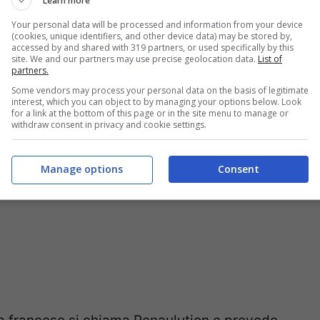
Learn more
vendo il prodotto interno.
Date una occhiata
Your personal data will be processed and information from your device
(cookies, unique identifiers, and other device data) may be stored by,
accessed by and shared with 319 partners, or used specifically by this
site. We and our partners may use precise geolocation data.
List of
partners.
a della Renault
Some vendors may process your personal data on the basis of legitimate
interest, which you can object to by managing your options below. Look
for a link at the bottom of this page or in the site menu to manage or
withdraw consent in privacy and cookie settings.
Manage options
Consent