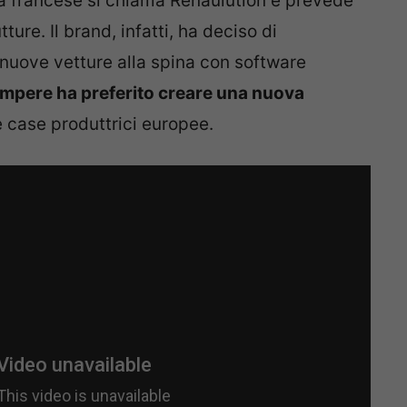
sa francese si chiama Renaulution e prevede
ture. Il brand, infatti, ha deciso di
i nuove vetture alla spina con software
mpere ha preferito creare una nuova
e case produttrici europee.