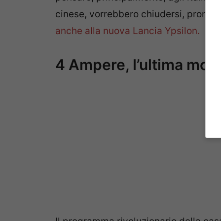
cinese, vorrebbero chiudersi, promuo
anche alla nuova Lancia Ypsilon.
4 Ampere, l’ultima moss