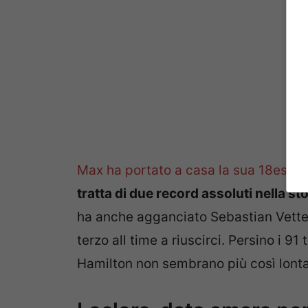
Max ha portato a casa la sua 18esima 
tratta di due record assoluti nella sto
ha anche agganciato Sebastian Vettel 
terzo all time a riuscirci. Persino i 9
Hamilton non sembrano più così lonta