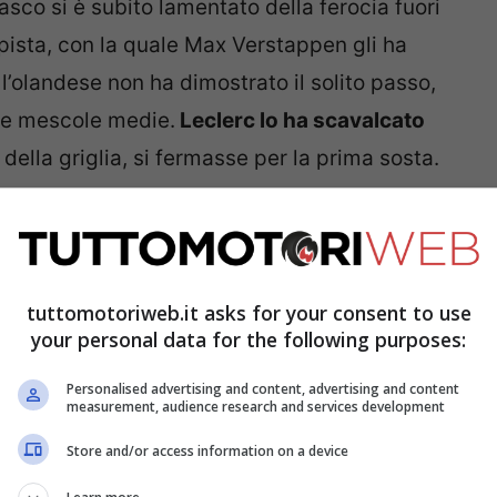
asco si è subito lamentato della ferocia fuori
 pista, con la quale Max Verstappen gli ha
l’olandese non ha dimostrato il solito passo,
le mescole medie.
Leclerc lo ha scavalcato
della griglia, si fermasse per la prima sosta.
minati anche 5 secondi di penalità per l’entrata
quel punto, sembrava essere in discesa per il
to con una doppia SC ed un pit stop rallentato
tuttomotoriweb.it asks for your consent to use
your personal data for the following purposes:
lo in prima posizione
. La battaglia si è
 il Checo
per la seconda piazza, alle spalle
Personalised advertising and content, advertising and content
measurement, audience research and services development
Store and/or access information on a device