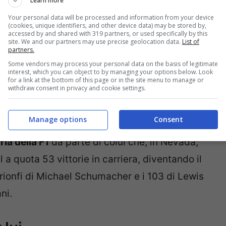
Learn more
Your personal data will be processed and information from your device
(cookies, unique identifiers, and other device data) may be stored by,
accessed by and shared with 319 partners, or used specifically by this
site. We and our partners may use precise geolocation data.
List of
partners.
Some vendors may process your personal data on the basis of legitimate
interest, which you can object to by managing your options below. Look
for a link at the bottom of this page or in the site menu to manage or
withdraw consent in privacy and cookie settings.
Manage options
Consent
vittoria in stagione e il ventesimo podio.
Si
ria della F1
da parte di colui che, in Nevada,
a quota 53 vittorie in carriera, diventando il
1 trionfi di Michael Schumacher e i 103 di Lewis
ni.