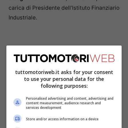
carica di Presidente dell’Istituto Finanziario
Industriale.
tuttomotoriweb.it asks for your consent
to use your personal data for the
following purposes:
Personalised advertising and content, advertising and
content measurement, audience research and
services development
L’impero della casa del Lingotto nacque
così e crebbe a dismisura dopo la seconda
Store and/or access information on a device