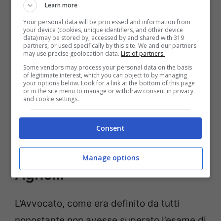
guerra mondiale. Furono lanciate auto
Learn more
iconiche come la 600, la 500, la 124 e
Your personal data will be processed and information from
your device (cookies, unique identifiers, and other device
tante altre utilitarie che diedero una scolta
data) may be stored by, accessed by and shared with 319
partners, or used specifically by this site. We and our partners
al brand. Sotto Gianni Agnelli la posizione
may use precise geolocation data.
List of partners.
divenne solidissima, ma la sua vita fu
Some vendors may process your personal data on the basis
of legitimate interest, which you can object to by managing
your options below. Look for a link at the bottom of this page
tormentata.
La morte del padre in giovane
or in the site menu to manage or withdraw consent in privacy
and cookie settings.
età e quella del figlio rappresentarono due
traumi fortissimi.
Consent
L’oro della dinastia degli
Manage options
Agnelli
L’Avvocato, come era definito da tutti
nonostante non avesse superato l’esame di