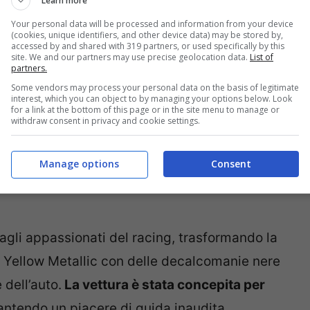
Learn more
la Volkswagen Golf R 333
Your personal data will be processed and information from your device
(cookies, unique identifiers, and other device data) may be stored by,
accessed by and shared with 319 partners, or used specifically by this
site. We and our partners may use precise geolocation data.
List of
partners.
Some vendors may process your personal data on the basis of legitimate
interest, which you can object to by managing your options below. Look
for a link at the bottom of this page or in the site menu to manage or
withdraw consent in privacy and cookie settings.
Manage options
Consent
agli appassionati del racing, trasformando la
e Yellow Metallic con delle decalcomanie nere
 dell’auto.
La vettura è stata concepita per
antendo un piacere di guida inaudita.