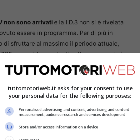
EV non sono arrivati
e la I.D.3 non si è rivelata
vuto essere in programma. Per di più in
o di sfruttare al massimo il periodo attuale,
 2035, per guidare potenti vetture con motori a
peciale
della compatta sportiva, pensata per
tuttomotoriweb.it asks for your consent to use
gli elementi distintivi della sportività
your personal data for the following purposes:
goloso ed accattivante. La regina del
Personalised advertising and content, advertising and content
measurement, audience research and services development
enerazione, non tradendo i principi cardine
1974.
Store and/or access information on a device