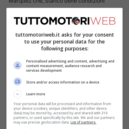
Marquez che, stanco delle condizioni
tecniche in HRC,
ha deciso di mollare e
firmare per la Ducati del Team Gresini
Racing.
tuttomotoriweb.it asks for your consent
to use your personal data for the
Le caratteristiche della
following purposes:
Honda RC213V
Personalised advertising and content, advertising and
content measurement, audience research and
services development
Store and/or access information on a device
Learn more
Your personal data will be processed and information from
your device (cookies, unique identifiers, and other device
data) may be stored by, accessed by and shared with 319
partners, or used specifically by this site. We and our partners
may use precise geolocation data.
List of partners.