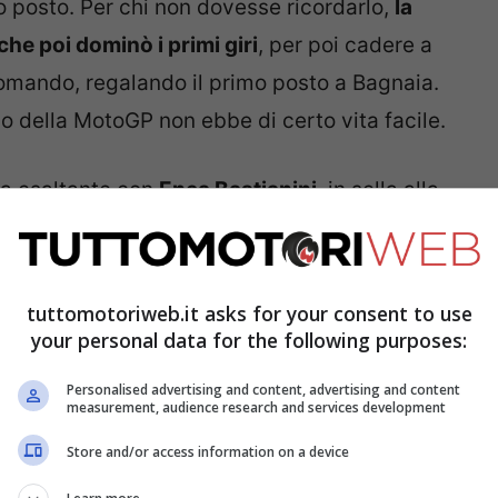
o posto. Per chi non dovesse ricordarlo,
la
che poi dominò i primi giri
, per poi cadere a
comando, regalando il primo posto a Bagnaia.
o della MotoGP non ebbe di certo vita facile.
lia esaltante con
Enea Bastianini
, in sella alla
grado di mettergli pressione fino alla fine.
lo,
che poi portò ufficialmente a casa a
week-end molto simile per pensare di fare un
tuttomotoriweb.it asks for your consent to use
your personal data for the following purposes:
Personalised advertising and content, advertising and content
measurement, audience research and services development
Store and/or access information on a device