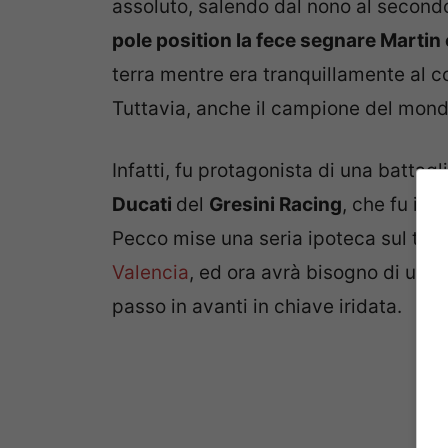
assoluto, salendo dal nono al second
pole position la fece segnare Martin 
terra mentre era tranquillamente al 
Tuttavia, anche il campione del mond
Infatti, fu protagonista di una battag
Ducati
del
Gresini Racing
, che fu in 
Pecco mise una seria ipoteca sul tito
Valencia
, ed ora avrà bisogno di un 
passo in avanti in chiave iridata.