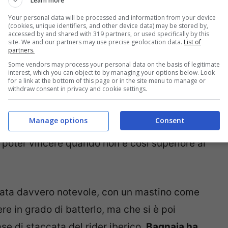
Learn more
Your personal data will be processed and information from your device
(cookies, unique identifiers, and other device data) may be stored by,
accessed by and shared with 319 partners, or used specifically by this
site. We and our partners may use precise geolocation data.
List of
partners.
Some vendors may process your personal data on the basis of legitimate
interest, which you can object to by managing your options below. Look
for a link at the bottom of this page or in the site menu to manage or
withdraw consent in privacy and cookie settings.
i Martin non sono affatto rassicuranti,
 che ha messo in mostra lo spagnolo nelle
Manage options
Consent
 performance,
Martin ha un passo nettamente
 poter vincere quando non è così superiore ai
stata davvero notevole, con un mastino come
e in grado di batterlo, ma che si è poi
ase di staccata del rider iberico.
Bagnaia ha