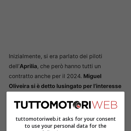
Inizialmente, si era parlato dei piloti
dell’
Aprilia
, che però hanno tutti un
contratto anche per il 2024.
Miguel
Oliveira si è detto lusingato per l’interesse
della Honda ma ha poi rifiutato
, così come
hanno fatto gli altri.
tuttomotoriweb.it asks for your consent
Fabio Quartararo
ha indirettamente fatto
to use your personal data for the