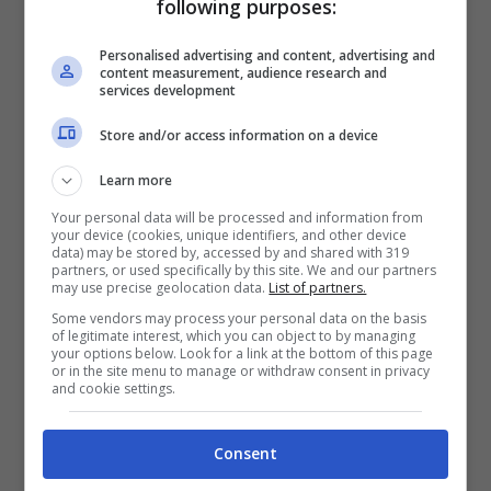
following purposes:
capire che non andrà mai alla Honda, visto
che,
interpellato su un suo possibile addio
Personalised advertising and content, advertising and
content measurement, audience research and
alla
Yamaha
, aveva parlato di un cambio di
services development
squadra che sarebbe maturato solo in
Store and/or access information on a device
caso di passaggio ad un progetto
Learn more
vincente.
Your personal data will be processed and information from
your device (cookies, unique identifiers, and other device
data) may be stored by, accessed by and shared with 319
Un altro nome che era stato messo sul
partners, or used specifically by this site. We and our partners
may use precise geolocation data.
List of partners.
piatto è quello di
Johann Zarco
, che
Some vendors may process your personal data on the basis
of legitimate interest, which you can object to by managing
lascerà la
Pramac
per passare alla Honda,
your options below. Look for a link at the bottom of this page
or in the site menu to manage or withdraw consent in privacy
ma a quella del team di
Lucio Cecchinello
.
and cookie settings.
Quest’ultimo ha detto che
Zarco guiderà
sicuramente la sua moto e che non
Consent
passerà all’HRC
, chiudendo, di fatto, la