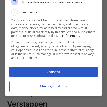
Store and/or access information on a device
fermare il dominio dell’olandese è stato
Carlos Sainz su Ferrari a Singapore. Altre
Learn more
due tappe le ha vinte il teammate Sergio
Your personal data will be processed and information from
your device (cookies, unique identifiers, and other device
Perez, nella prima fase di campionato in
data) may be stored by, accessed by and shared with 319
partners, or used specifically by this site. We and our partners
may use precise geolocation data.
List of partners.
Azerbaijan ed in Arabia Saudita. In tutte le
Some vendors may process your personal data on the basis
altre circostanze il #33, oggi
numero 1
of legitimate interest, which you can object to by managing
your options below. Look for a link at the bottom of this page
della griglia, è sembrato imprendibile.
or in the site menu to manage or withdraw consent in privacy
and cookie settings.
L’ultimo trionfo, forse più sofferto, è giunto
ad Austin in un duello con Lando Norris su
Consent
McLaren e Lewis Hamilton su Mercedes.
Manage options
Lo strapotere di Max
Verstappen