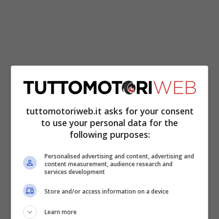
tuttomotoriweb.it asks for your consent
to use your personal data for the
following purposes:
Mick è diventato il reverse driver della
Personalised advertising and content, advertising and
casa di Stoccarda in F1, alle spalle di Lewis
content measurement, audience research and
services development
Hamilton e George Russell.
Non ha ancora
avuto mezza chance di fare il suo esordio
Store and/or access information on a device
in Mercedes.
Si è anche un po’ stancato di
Learn more