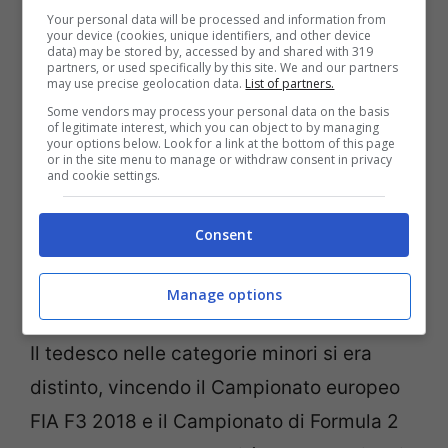
svolgere un lavoro al simulatore che lo
Your personal data will be processed and information from
your device (cookies, unique identifiers, and other device
tiene sempre più lontano dalla pista.
Dopo
data) may be stored by, accessed by and shared with 319
partners, or used specifically by this site. We and our partners
la bella notizia del fidanzamento con una
may use precise geolocation data.
List of partners.
top model
, starebbe vagliando la
Some vendors may process your personal data on the basis
of legitimate interest, which you can object to by managing
your options below. Look for a link at the bottom of this page
possibilità di intraprendere nuove
or in the site menu to manage or withdraw consent in privacy
and cookie settings.
esperienze nel Motorsport.
Consent
La scelta di Mick
Schumacher
Manage options
Il tedesco nelle categorie minori si era
distinto, vincendo il Campionato europeo
FIA F3 2018 e il Campionato di Formula 2