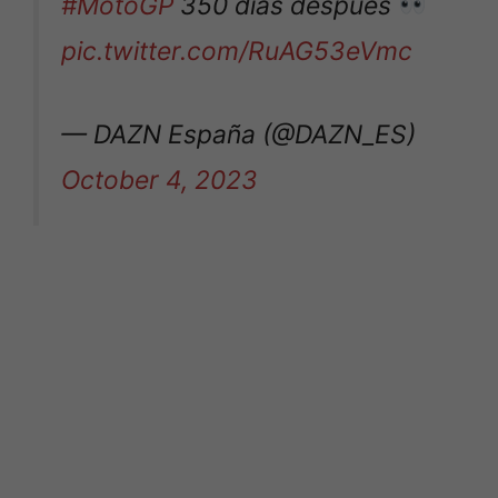
#MotoGP
350 días después
pic.twitter.com/RuAG53eVmc
— DAZN España (@DAZN_ES)
October 4, 2023