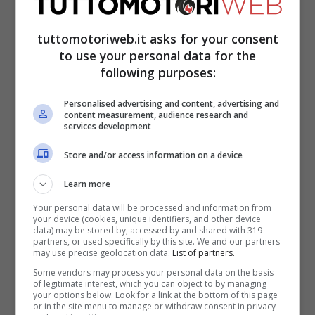
insieme 6 campionati del mondo
della
tuttomotoriweb.it asks for your consent
classe regina, 5 triple corone, 59 GP, 101
to use your personal data for the
podi e 64 pole position. Un ruolino di
following purposes:
marcia fenomenale, ma anche le storie
Personalised advertising and content, advertising and
d’amore più belle arrivano ad una
content measurement, audience research and
services development
conclusione.
Store and/or access information on a device
La polemica di Marc
Learn more
Your personal data will be processed and information from
Marquez
your device (cookies, unique identifiers, and other device
data) may be stored by, accessed by and shared with 319
partners, or used specifically by this site. We and our partners
may use precise geolocation data.
List of partners.
Il pilota della HRC, subito dopo aver
Some vendors may process your personal data on the basis
conseguito il trofeo sul podio, è tornato dai
of legitimate interest, which you can object to by managing
your options below. Look for a link at the bottom of this page
suoi meccanici ai box con il cimelio in
or in the site menu to manage or withdraw consent in privacy