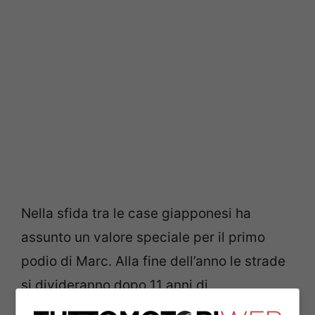
Nella sfida tra le case giapponesi ha
assunto un valore speciale per il primo
podio di Marc. Alla fine dell’anno le strade
si divideranno dopo 11 anni di
collaborazione.
Il #93 e la HRC hanno vinto