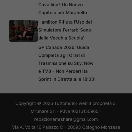
Cavallino? Un Nuovo
Capitolo per Maranello
Hamilton Rifiuta l’Uso del
Simulatore Ferrari: ‘Sono
della Vecchia Scuola’
GP Canada 2026: Guida
Completa agli Orari di
Trasmissione su Sky, Now
e TV8 – Non Perderti la
Sprint in Diretta alle 18:00!
Copyright © 2026 Tuttomotoriweb.it proprietà di
MrShare Srl - P.Iva 10216150960 -
redazionemrshare@gmail.com
Via A. Volta 16 Palazzo C - 20093 Cologno Monzese